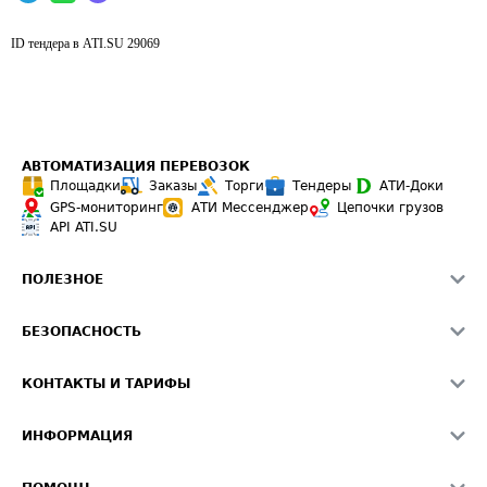
ID тендера в ATI.SU
29069
АВТОМАТИЗАЦИЯ ПЕРЕВОЗОК
Площадки
Заказы
Торги
Тендеры
АТИ-Доки
GPS-мониторинг
АТИ Мессенджер
Цепочки грузов
API ATI.SU
ПОЛЕЗНОЕ
Расчет расстояний
БЕЗОПАСНОСТЬ
Академия ATI.SU
ATI.SU о безопасности
Звезды ATI.SU на вашем сайте
КОНТАКТЫ И ТАРИФЫ
Памятка по проверке контрагентов
Индекс ATI.SU FTL РФ
О системе ATI.SU
Светофор+
Средние ставки
ИНФОРМАЦИЯ
Контактная информация
Страхование
Выгодные направления
Блог
Реклама на сайте