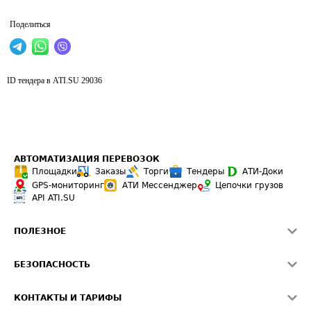
Поделиться
ID тендера в ATI.SU
29036
АВТОМАТИЗАЦИЯ ПЕРЕВОЗОК
Площадки
Заказы
Торги
Тендеры
АТИ-Доки
GPS-мониторинг
АТИ Мессенджер
Цепочки грузов
API ATI.SU
ПОЛЕЗНОЕ
Расчет расстояний
БЕЗОПАСНОСТЬ
Академия ATI.SU
ATI.SU о безопасности
Звезды ATI.SU на вашем сайте
КОНТАКТЫ И ТАРИФЫ
Памятка по проверке контрагентов