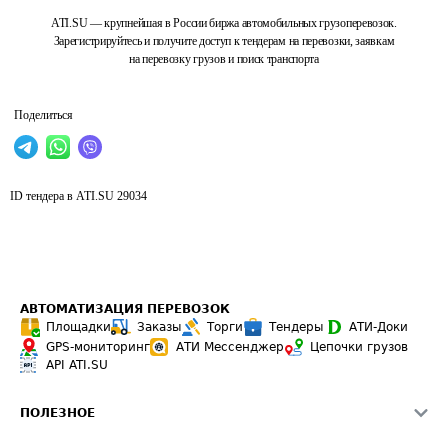
ATI.SU — крупнейшая в России биржа автомобильных грузоперевозок.
Зарегистрируйтесь и получите доступ к тендерам на перевозки, заявкам
на перевозку грузов и поиск транспорта
Поделиться
ID тендера в ATI.SU
29034
АВТОМАТИЗАЦИЯ ПЕРЕВОЗОК
Площадки
Заказы
Торги
Тендеры
АТИ-Доки
GPS-мониторинг
АТИ Мессенджер
Цепочки грузов
API ATI.SU
ПОЛЕЗНОЕ
Расчет расстояний