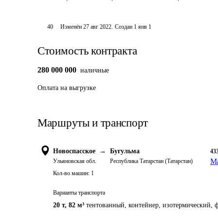
40
Изменён
27 авг 2022
.
Создан
1 янв 1
Стоимость контракта
280 000 000
наличные
Оплата
на выгрузке
Маршруты и транспорт
Новоспасское
→
Бугульма
43
Ма
Ульяновская обл.
Республика Татарстан (Татарстан)
Кол-во машин:
1
Варианты транспорта
20 т
,
82 м³
тентованный, контейнер, изотермический, ф