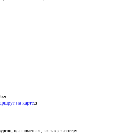
3
км
ршрут на карте
ургон, цельнометалл., все закр.+изотерм