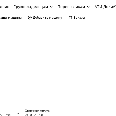
ашин
Грузовладельцам
Перевозчикам
АТИ-Доки
А
Ваши машины
Добавить машину
Заказы
2
Окончание тендера
22, 16:00
26.08.22, 16:00