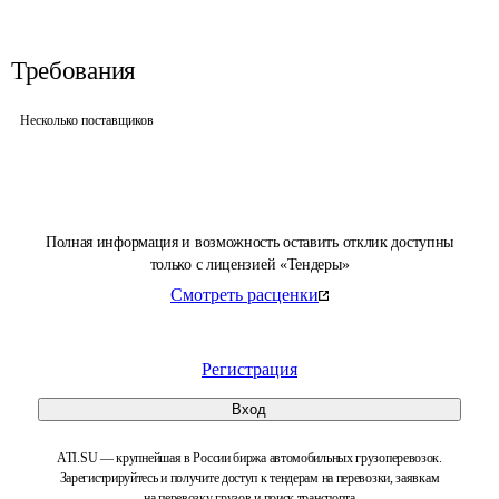
Требования
Несколько поставщиков
Полная информация и возможность оставить отклик доступны
только с лицензией «Тендеры»
Смотреть расценки
Регистрация
Вход
ATI.SU — крупнейшая в России биржа автомобильных грузоперевозок.
Зарегистрируйтесь и получите доступ к тендерам на перевозки, заявкам
на перевозку грузов и поиск транспорта