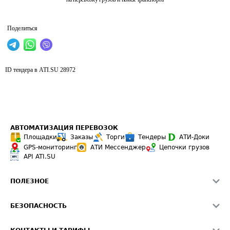
Поделиться
ID тендера в ATI.SU
28972
АВТОМАТИЗАЦИЯ ПЕРЕВОЗОК
Площадки
Заказы
Торги
Тендеры
АТИ-Доки
GPS-мониторинг
АТИ Мессенджер
Цепочки грузов
API ATI.SU
ПОЛЕЗНОЕ
Расчет расстояний
БЕЗОПАСНОСТЬ
Академия ATI.SU
ATI.SU о безопасности
Звезды ATI.SU на вашем сайте