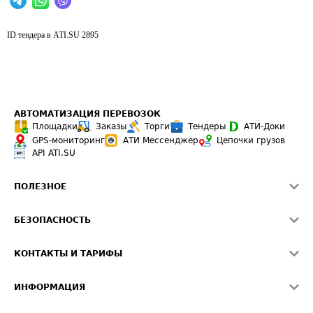
ID тендера в ATI.SU
2895
АВТОМАТИЗАЦИЯ ПЕРЕВОЗОК
Площадки
Заказы
Торги
Тендеры
АТИ-Доки
GPS-мониторинг
АТИ Мессенджер
Цепочки грузов
API ATI.SU
ПОЛЕЗНОЕ
Расчет расстояний
БЕЗОПАСНОСТЬ
Академия ATI.SU
ATI.SU о безопасности
Звезды ATI.SU на вашем сайте
КОНТАКТЫ И ТАРИФЫ
Памятка по проверке контрагентов
Индекс ATI.SU FTL РФ
О системе ATI.SU
Светофор+
Средние ставки
ИНФОРМАЦИЯ
Контактная информация
Страхование
Выгодные направления
Блог