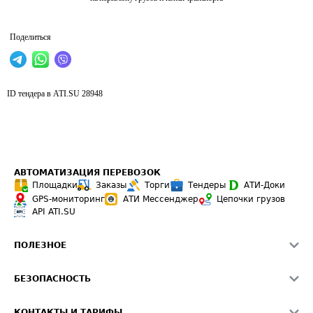
Поделиться
ID тендера в ATI.SU
28948
АВТОМАТИЗАЦИЯ ПЕРЕВОЗОК
Площадки
Заказы
Торги
Тендеры
АТИ-Доки
GPS-мониторинг
АТИ Мессенджер
Цепочки грузов
API ATI.SU
ПОЛЕЗНОЕ
Расчет расстояний
БЕЗОПАСНОСТЬ
Академия ATI.SU
ATI.SU о безопасности
Звезды ATI.SU на вашем сайте
КОНТАКТЫ И ТАРИФЫ