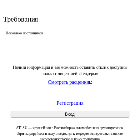
Требования
Несколько поставщиков
Полная информация и возможность оставить отклик доступны
только с лицензией «Тендеры»
Смотреть расценки
Регистрация
Вход
ATI.SU — крупнейшая в России биржа автомобильных грузоперевозок.
Зарегистрируйтесь и получите доступ к тендерам на перевозки, заявкам
на перевозку грузов и поиск транспорта