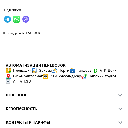
Поделиться
ID тендера в ATI.SU
28941
АВТОМАТИЗАЦИЯ ПЕРЕВОЗОК
Площадки
Заказы
Торги
Тендеры
АТИ-Доки
GPS-мониторинг
АТИ Мессенджер
Цепочки грузов
API ATI.SU
ПОЛЕЗНОЕ
Расчет расстояний
БЕЗОПАСНОСТЬ
Академия ATI.SU
ATI.SU о безопасности
Звезды ATI.SU на вашем сайте
КОНТАКТЫ И ТАРИФЫ
Памятка по проверке контрагентов