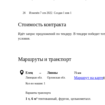
26
Изменён
7 сен 2022
.
Создан
1 янв 1
Стоимость контракта
Идёт запрос предложений по тендеру. В тендере победит то
условия.
Маршруты и транспорт
Елец
→
Ливны
75
км
Маршрут на карте
Липецкая обл.
Орловская обл.
Кол-во машин:
1
Варианты транспорта
1 т
,
6 м³
тентованный, фургон, цельнометалл.