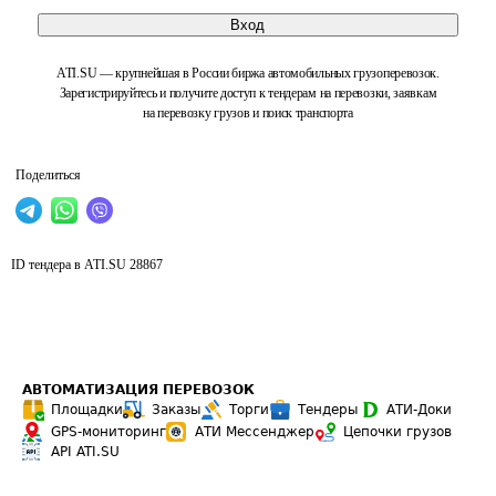
Вход
ATI.SU — крупнейшая в России биржа автомобильных грузоперевозок.
Зарегистрируйтесь и получите доступ к тендерам на перевозки, заявкам
на перевозку грузов и поиск транспорта
Поделиться
ID тендера в ATI.SU
28867
АВТОМАТИЗАЦИЯ ПЕРЕВОЗОК
Площадки
Заказы
Торги
Тендеры
АТИ-Доки
GPS-мониторинг
АТИ Мессенджер
Цепочки грузов
API ATI.SU