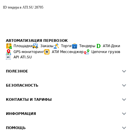
ID тендера в ATI.SU
28795
АВТОМАТИЗАЦИЯ ПЕРЕВОЗОК
Площадки
Заказы
Торги
Тендеры
АТИ-Доки
GPS-мониторинг
АТИ Мессенджер
Цепочки грузов
API ATI.SU
ПОЛЕЗНОЕ
Расчет расстояний
БЕЗОПАСНОСТЬ
Академия ATI.SU
ATI.SU о безопасности
Звезды ATI.SU на вашем сайте
КОНТАКТЫ И ТАРИФЫ
Памятка по проверке контрагентов
Индекс ATI.SU FTL РФ
О системе ATI.SU
Светофор+
Средние ставки
ИНФОРМАЦИЯ
Контактная информация
Страхование
Выгодные направления
Блог
Реклама на сайте
О формировании Паспорта
ПОМОЩЬ
Эксклюзивные материалы