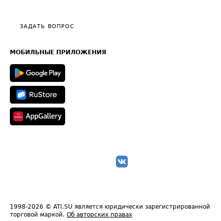
Тарифы
Видео по работе с ATI.SU
Политика конфиденциальности
Полезное по перевозкам
Общие положения
ЗАДАТЬ ВОПРОС
Часто задаваемые вопросы (FAQ)
Карта сайта
Техническая информация
МОБИЛЬНЫЕ ПРИЛОЖЕНИЯ
1998-2026
© ATI.SU является юридически зарегистрированной
торговой маркой.
Об авторских правах