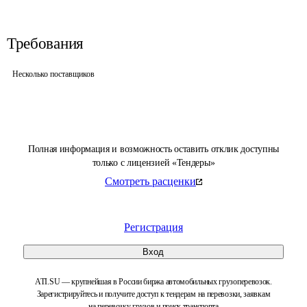
Требования
Несколько поставщиков
Полная информация и возможность оставить отклик доступны
только с лицензией «Тендеры»
Смотреть расценки
Регистрация
Вход
ATI.SU — крупнейшая в России биржа автомобильных грузоперевозок.
Зарегистрируйтесь и получите доступ к тендерам на перевозки, заявкам
на перевозку грузов и поиск транспорта