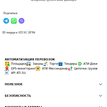
Поделиться
ID тендера в ATI.SU
28784
АВТОМАТИЗАЦИЯ ПЕРЕВОЗОК
Площадки
Заказы
Торги
Тендеры
АТИ-Доки
GPS-мониторинг
АТИ Мессенджер
Цепочки грузов
API ATI.SU
ПОЛЕЗНОЕ
Расчет расстояний
БЕЗОПАСНОСТЬ
Академия ATI.SU
ATI.SU о безопасности
Звезды ATI.SU на вашем сайте