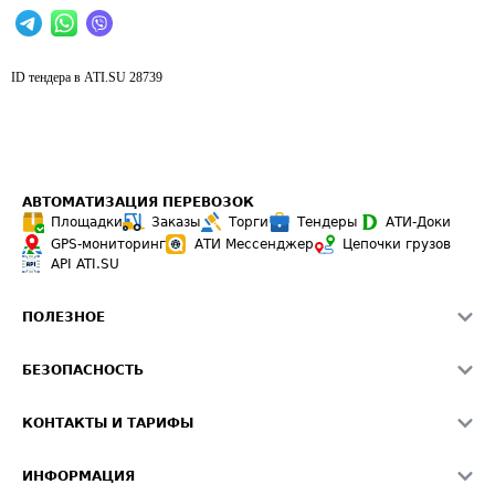
ID тендера в ATI.SU
28739
АВТОМАТИЗАЦИЯ ПЕРЕВОЗОК
Площадки
Заказы
Торги
Тендеры
АТИ-Доки
GPS-мониторинг
АТИ Мессенджер
Цепочки грузов
API ATI.SU
ПОЛЕЗНОЕ
Расчет расстояний
БЕЗОПАСНОСТЬ
Академия ATI.SU
ATI.SU о безопасности
Звезды ATI.SU на вашем сайте
КОНТАКТЫ И ТАРИФЫ
Памятка по проверке контрагентов
Индекс ATI.SU FTL РФ
О системе ATI.SU
Светофор+
Средние ставки
ИНФОРМАЦИЯ
Контактная информация