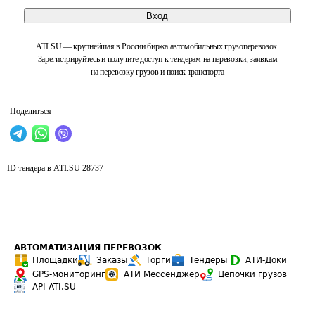
Вход
ATI.SU — крупнейшая в России биржа автомобильных грузоперевозок.
Зарегистрируйтесь и получите доступ к тендерам на перевозки, заявкам
на перевозку грузов и поиск транспорта
Поделиться
ID тендера в ATI.SU
28737
АВТОМАТИЗАЦИЯ ПЕРЕВОЗОК
Площадки
Заказы
Торги
Тендеры
АТИ-Доки
GPS-мониторинг
АТИ Мессенджер
Цепочки грузов
API ATI.SU