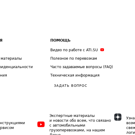
Я
ПОМОЩЬ
Видео по работе с ATI.SU
 материалы
Полезное по перевозкам
фиденциальности
Часто задаваемые вопросы (FAQ)
ения
Техническая информация
ЗАДАТЬ ВОПРОС
Экспертные материалы
Узна
и новости обо всем, что связано
инструкциями
возм
с автомобильными
ервисом
свеж
грузоперевозками, на нашем
логи