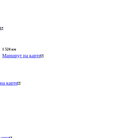
е
1 524
км
Маршрут на карте
на карте
арте