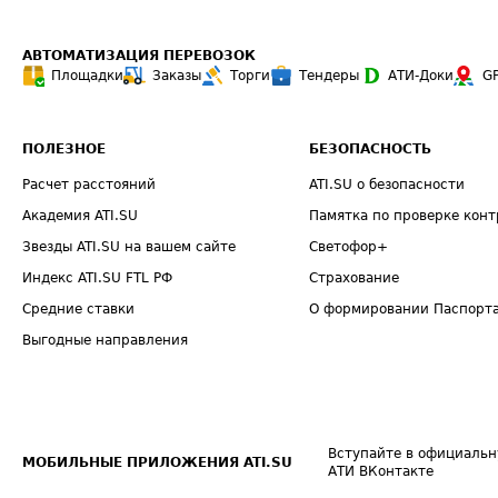
АВТОМАТИЗАЦИЯ ПЕРЕВОЗОК
Площадки
Заказы
Торги
Тендеры
АТИ-Доки
G
ПОЛЕЗНОЕ
БЕЗОПАСНОСТЬ
Расчет расстояний
ATI.SU о безопасности
Академия ATI.SU
Памятка по проверке конт
Звезды ATI.SU на вашем сайте
Светофор+
Индекс ATI.SU FTL РФ
Страхование
Средние ставки
О формировании Паспорт
Выгодные направления
Вступайте в официальн
МОБИЛЬНЫЕ ПРИЛОЖЕНИЯ ATI.SU
АТИ ВКонтакте