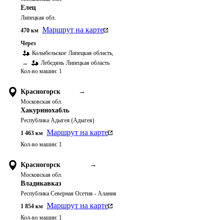
Елец
Липецкая обл.
Маршрут на карте
470
км
Через
Колыбельское
Липецкая область
,
→
Лебедянь
Липецкая область
Кол-во машин:
1
Красногорск
→
Московская обл.
Хакуринохабль
Республика Адыгея (Адыгея)
Маршрут на карте
1 463
км
Кол-во машин:
1
Красногорск
→
Московская обл.
Владикавказ
Республика Северная Осетия - Алания
Маршрут на карте
1 854
км
Кол-во машин:
1