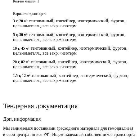
Кол-во машин:
1
Варианты транспорта
тентованный, контейнер, изотермический, фургон,
3 т
,
20 м³
цельнометалл., все закр.+изотерм
тентованный, контейнер, изотермический, фургон,
5 т
,
30 м³
цельнометалл., все закр.+изотерм
тентованный, контейнер, изотермический, фургон,
10 т
,
45 м³
цельнометалл., все закр.+изотерм
тентованный, контейнер, изотермический, фургон,
20 т
,
82 м³
цельнометалл., все закр.+изотерм
тентованный, контейнер, изотермический, фургон,
1.5 т
,
12 м³
цельнометалл., все закр.+изотерм
Тендерная документация
Доп. информация
Мы занимаемся поставками (расходного материала для гемодиализа) 
в свои центра по все РФ! Ищем надежный собственников транспорта 