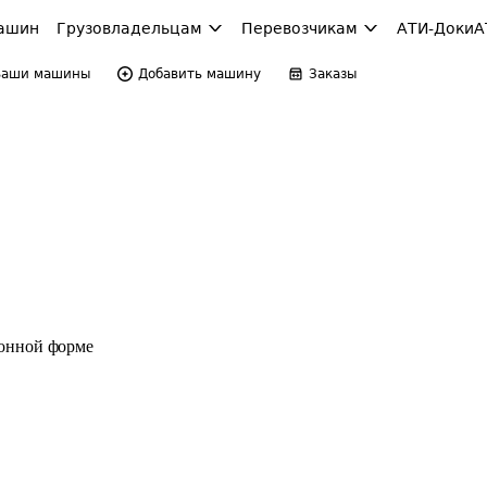
ашин
Грузовладельцам
Перевозчикам
АТИ-Доки
А
Ваши машины
Добавить машину
Заказы
ронной форме