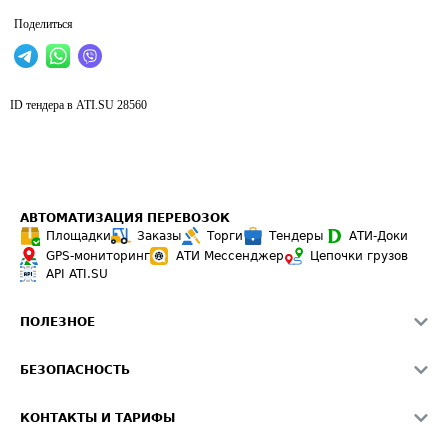
Поделиться
ID тендера в ATI.SU
28560
АВТОМАТИЗАЦИЯ ПЕРЕВОЗОК
Площадки
Заказы
Торги
Тендеры
АТИ-Доки
GPS-мониторинг
АТИ Мессенджер
Цепочки грузов
API ATI.SU
ПОЛЕЗНОЕ
Расчет расстояний
БЕЗОПАСНОСТЬ
Академия ATI.SU
ATI.SU о безопасности
Звезды ATI.SU на вашем сайте
КОНТАКТЫ И ТАРИФЫ
Памятка по проверке контрагентов
Индекс ATI.SU FTL РФ