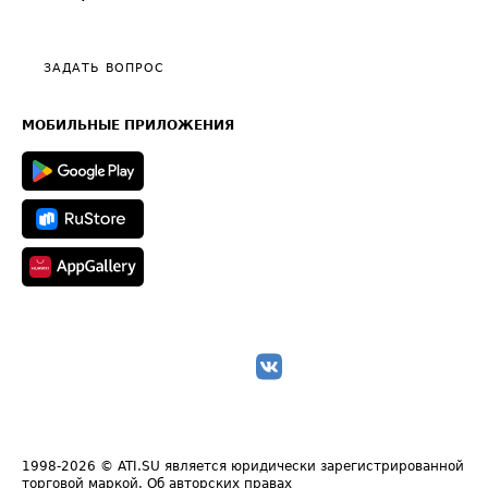
Эксклюзивные материалы
Тарифы
Видео по работе с ATI.SU
Политика конфиденциальности
Полезное по перевозкам
Общие положения
ЗАДАТЬ ВОПРОС
Часто задаваемые вопросы (FAQ)
Карта сайта
Техническая информация
МОБИЛЬНЫЕ ПРИЛОЖЕНИЯ
1998-2026
© ATI.SU является юридически зарегистрированной
торговой маркой.
Об авторских правах