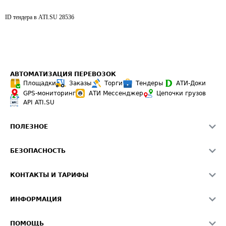
ID тендера в ATI.SU
28536
АВТОМАТИЗАЦИЯ ПЕРЕВОЗОК
Площадки
Заказы
Торги
Тендеры
АТИ-Доки
GPS-мониторинг
АТИ Мессенджер
Цепочки грузов
API ATI.SU
ПОЛЕЗНОЕ
Расчет расстояний
БЕЗОПАСНОСТЬ
Академия ATI.SU
ATI.SU о безопасности
Звезды ATI.SU на вашем сайте
КОНТАКТЫ И ТАРИФЫ
Памятка по проверке контрагентов
Индекс ATI.SU FTL РФ
О системе ATI.SU
Светофор+
Средние ставки
ИНФОРМАЦИЯ
Контактная информация
Страхование
Выгодные направления
Блог
Реклама на сайте
О формировании Паспорта
ПОМОЩЬ