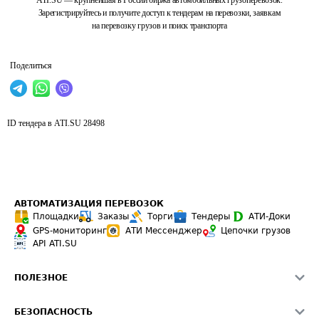
ATI.SU — крупнейшая в России биржа автомобильных грузоперевозок.
Зарегистрируйтесь и получите доступ к тендерам на перевозки, заявкам
на перевозку грузов и поиск транспорта
Поделиться
ID тендера в ATI.SU
28498
АВТОМАТИЗАЦИЯ ПЕРЕВОЗОК
Площадки
Заказы
Торги
Тендеры
АТИ-Доки
GPS-мониторинг
АТИ Мессенджер
Цепочки грузов
API ATI.SU
ПОЛЕЗНОЕ
Расчет расстояний
БЕЗОПАСНОСТЬ