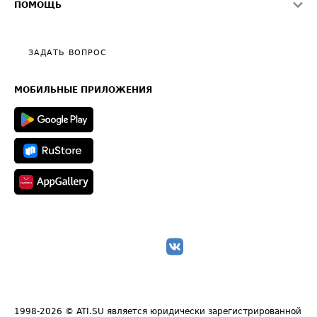
О формировании Паспорта
ПОМОЩЬ
Эксклюзивные материалы
Тарифы
Видео по работе с ATI.SU
Политика конфиденциальности
Полезное по перевозкам
Общие положения
ЗАДАТЬ ВОПРОС
Часто задаваемые вопросы (FAQ)
Карта сайта
Техническая информация
МОБИЛЬНЫЕ ПРИЛОЖЕНИЯ
1998-2026
© ATI.SU является юридически зарегистрированной