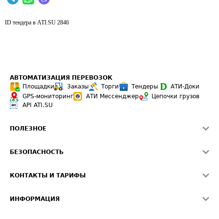
ID тендера в ATI.SU
2846
АВТОМАТИЗАЦИЯ ПЕРЕВОЗОК
Площадки
Заказы
Торги
Тендеры
АТИ-Доки
GPS-мониторинг
АТИ Мессенджер
Цепочки грузов
API ATI.SU
ПОЛЕЗНОЕ
Расчет расстояний
БЕЗОПАСНОСТЬ
Академия ATI.SU
ATI.SU о безопасности
Звезды ATI.SU на вашем сайте
КОНТАКТЫ И ТАРИФЫ
Памятка по проверке контрагентов
Индекс ATI.SU FTL РФ
О системе ATI.SU
Светофор+
Средние ставки
ИНФОРМАЦИЯ
Контактная информация
Страхование
Выгодные направления
Блог
Реклама на сайте