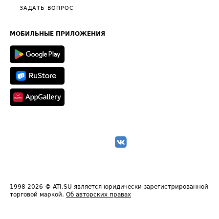
Полезное по перевозкам
Общие положения
ЗАДАТЬ ВОПРОС
Часто задаваемые вопросы (FAQ)
Карта сайта
Техническая информация
МОБИЛЬНЫЕ ПРИЛОЖЕНИЯ
1998-2026
© ATI.SU является юридически зарегистрированной
торговой маркой.
Об авторских правах