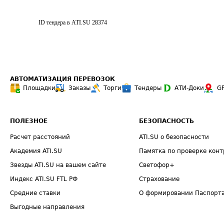
ID тендера в ATI.SU
28374
АВТОМАТИЗАЦИЯ ПЕРЕВОЗОК
Площадки
Заказы
Торги
Тендеры
АТИ-Доки
G
ПОЛЕЗНОЕ
БЕЗОПАСНОСТЬ
Расчет расстояний
ATI.SU о безопасности
Академия ATI.SU
Памятка по проверке конт
Звезды ATI.SU на вашем сайте
Светофор+
Индекс ATI.SU FTL РФ
Страхование
Средние ставки
О формировании Паспорт
Выгодные направления