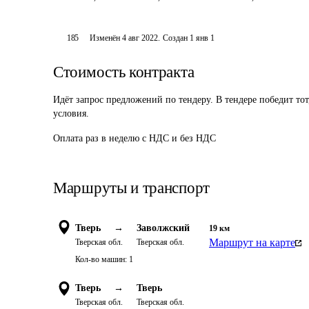
185
Изменён
4 авг 2022
.
Создан
1 янв 1
Стоимость контракта
Идёт запрос предложений по тендеру. В тендере победит то
условия.
Оплата раз в неделю с НДС и без НДС
Маршруты и транспорт
Тверь
→
Заволжский
19
км
Маршрут на карте
Тверская обл.
Тверская обл.
Кол-во машин:
1
Тверь
→
Тверь
Тверская обл.
Тверская обл.