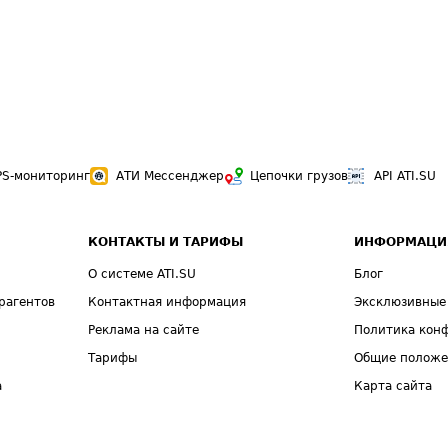
PS-мониторинг
АТИ Мессенджер
Цепочки грузов
API ATI.SU
КОНТАКТЫ И ТАРИФЫ
ИНФОРМАЦИ
О системе ATI.SU
Блог
рагентов
Контактная информация
Эксклюзивные
Реклама на сайте
Политика кон
Тарифы
Общие полож
а
Карта сайта