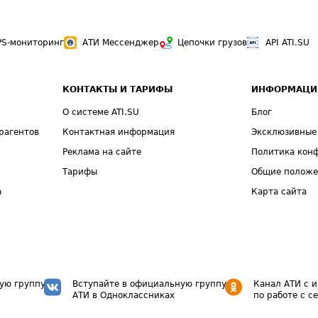
PS-мониторинг
АТИ Мессенджер
Цепочки грузов
API ATI.SU
КОНТАКТЫ И ТАРИФЫ
ИНФОРМАЦИ
О системе ATI.SU
Блог
рагентов
Контактная информация
Эксклюзивные
Реклама на сайте
Политика кон
Тарифы
Общие полож
а
Карта сайта
ую группу
Вступайте в официальную группу
Канал АТИ с 
АТИ в Одноклассниках
по работе с с