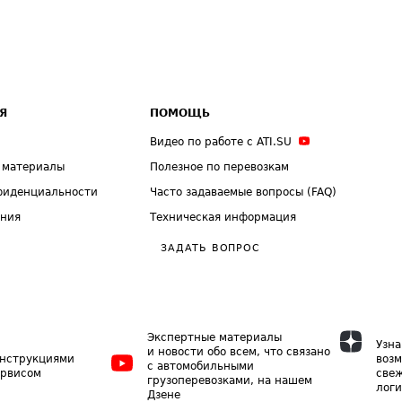
Я
ПОМОЩЬ
Видео по работе с ATI.SU
 материалы
Полезное по перевозкам
фиденциальности
Часто задаваемые вопросы (FAQ)
ения
Техническая информация
ЗАДАТЬ ВОПРОС
Экспертные материалы
Узна
и новости обо всем, что связано
инструкциями
возм
с автомобильными
ервисом
свеж
грузоперевозками, на нашем
логи
Дзене