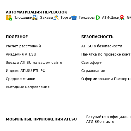
АВТОМАТИЗАЦИЯ ПЕРЕВОЗОК
Площадки
Заказы
Торги
Тендеры
АТИ-Доки
G
ПОЛЕЗНОЕ
БЕЗОПАСНОСТЬ
Расчет расстояний
ATI.SU о безопасности
Академия ATI.SU
Памятка по проверке конт
Звезды ATI.SU на вашем сайте
Светофор+
Индекс ATI.SU FTL РФ
Страхование
Средние ставки
О формировании Паспорт
Выгодные направления
Вступайте в официальн
МОБИЛЬНЫЕ ПРИЛОЖЕНИЯ ATI.SU
АТИ ВКонтакте