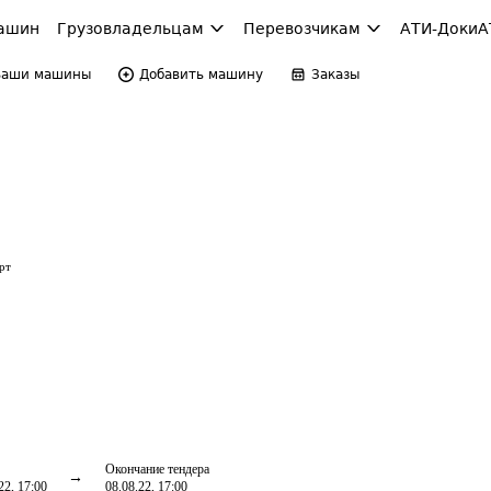
ашин
Грузовладельцам
Перевозчикам
АТИ-Доки
А
Ваши машины
Добавить машину
Заказы
рт
Окончание тендера
22, 17:00
08.08.22, 17:00