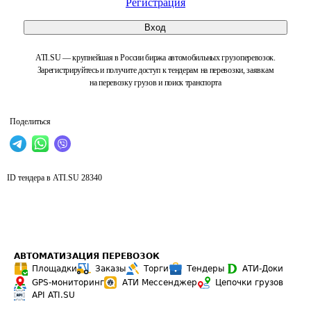
Регистрация
Вход
ATI.SU — крупнейшая в России биржа автомобильных грузоперевозок.
Зарегистрируйтесь и получите доступ к тендерам на перевозки, заявкам
на перевозку грузов и поиск транспорта
Поделиться
ID тендера в ATI.SU
28340
АВТОМАТИЗАЦИЯ ПЕРЕВОЗОК
Площадки
Заказы
Торги
Тендеры
АТИ-Доки
GPS-мониторинг
АТИ Мессенджер
Цепочки грузов
API ATI.SU