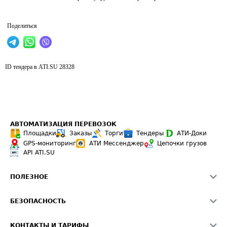
Поделиться
ID тендера в ATI.SU
28328
АВТОМАТИЗАЦИЯ ПЕРЕВОЗОК
Площадки
Заказы
Торги
Тендеры
АТИ-Доки
GPS-мониторинг
АТИ Мессенджер
Цепочки грузов
API ATI.SU
ПОЛЕЗНОЕ
Расчет расстояний
БЕЗОПАСНОСТЬ
Академия ATI.SU
ATI.SU о безопасности
Звезды ATI.SU на вашем сайте
КОНТАКТЫ И ТАРИФЫ