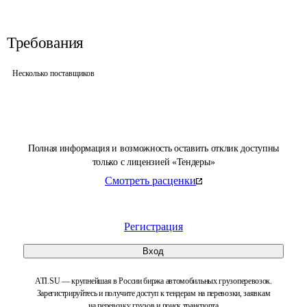
Требования
Несколько поставщиков
Полная информация и возможность оставить отклик доступны
только с лицензией «Тендеры»
Смотреть расценки
Регистрация
Вход
ATI.SU — крупнейшая в России биржа автомобильных грузоперевозок.
Зарегистрируйтесь и получите доступ к тендерам на перевозки, заявкам
на перевозку грузов и поиск транспорта