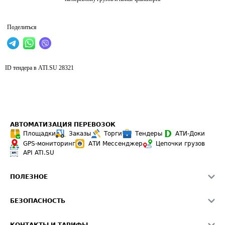
Поделиться
ID тендера в ATI.SU
28321
АВТОМАТИЗАЦИЯ ПЕРЕВОЗОК
Площадки
Заказы
Торги
Тендеры
АТИ-Доки
GPS-мониторинг
АТИ Мессенджер
Цепочки грузов
API ATI.SU
ПОЛЕЗНОЕ
Расчет расстояний
БЕЗОПАСНОСТЬ
Академия ATI.SU
ATI.SU о безопасности
Звезды ATI.SU на вашем сайте