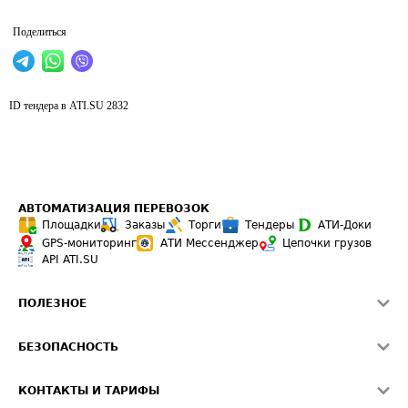
Поделиться
ID тендера в ATI.SU
2832
АВТОМАТИЗАЦИЯ ПЕРЕВОЗОК
Площадки
Заказы
Торги
Тендеры
АТИ-Доки
GPS-мониторинг
АТИ Мессенджер
Цепочки грузов
API ATI.SU
ПОЛЕЗНОЕ
Расчет расстояний
БЕЗОПАСНОСТЬ
Академия ATI.SU
ATI.SU о безопасности
Звезды ATI.SU на вашем сайте
КОНТАКТЫ И ТАРИФЫ
Памятка по проверке контрагентов