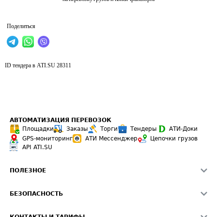
Поделиться
ID тендера в ATI.SU
28311
АВТОМАТИЗАЦИЯ ПЕРЕВОЗОК
Площадки
Заказы
Торги
Тендеры
АТИ-Доки
GPS-мониторинг
АТИ Мессенджер
Цепочки грузов
API ATI.SU
ПОЛЕЗНОЕ
Расчет расстояний
БЕЗОПАСНОСТЬ
Академия ATI.SU
ATI.SU о безопасности
Звезды ATI.SU на вашем сайте