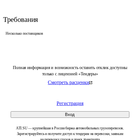
Требования
Несколько поставщиков
Полная информация и возможность оставить отклик доступны
только с лицензией «Тендеры»
Смотреть расценки
Регистрация
Вход
ATI.SU — крупнейшая в России биржа автомобильных грузоперевозок.
Зарегистрируйтесь и получите доступ к тендерам на перевозки, заявкам
на перевозку грузов и поиск транспорта