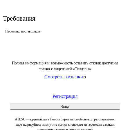
Требования
Несколько поставщиков
Полная информация и возможность оставить отклик доступны
только с лицензией «Тендеры»
Смотреть расценки
Регистрация
Вход
ATI.SU — крупнейшая в России биржа автомобильных грузоперевозок.
Зарегистрируйтесь и получите доступ к тендерам на перевозки, заявкам
на перевозку грузов и поиск транспорта