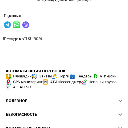
Поделиться
ID тендера в ATI.SU
28289
АВТОМАТИЗАЦИЯ ПЕРЕВОЗОК
Площадки
Заказы
Торги
Тендеры
АТИ-Доки
GPS-мониторинг
АТИ Мессенджер
Цепочки грузов
API ATI.SU
ПОЛЕЗНОЕ
Расчет расстояний
БЕЗОПАСНОСТЬ
Академия ATI.SU
ATI.SU о безопасности
Звезды ATI.SU на вашем сайте