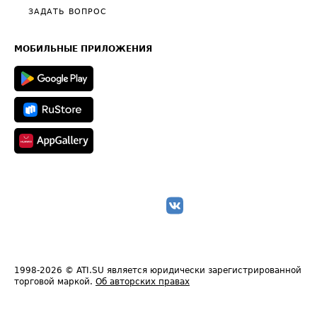
Полезное по перевозкам
Общие положения
ЗАДАТЬ ВОПРОС
Часто задаваемые вопросы (FAQ)
Карта сайта
Техническая информация
МОБИЛЬНЫЕ ПРИЛОЖЕНИЯ
1998-2026
© ATI.SU является юридически зарегистрированной
торговой маркой.
Об авторских правах