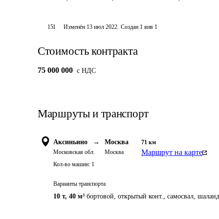
151
Изменён
13 июл 2022
.
Создан
1 янв 1
Стоимость контракта
75 000 000
c НДС
Маршруты и транспорт
Аксиньино
→
Москва
71
км
Маршрут на карте
Московская обл.
Москва
Кол-во машин:
1
Варианты транспорта
10 т
,
40 м³
бортовой, открытый конт., самосвал, шаланд