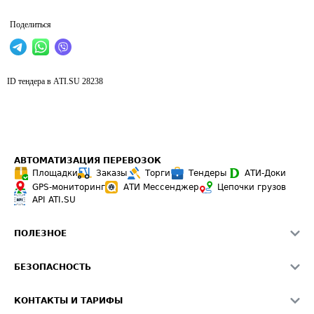
Поделиться
ID тендера в ATI.SU
28238
АВТОМАТИЗАЦИЯ ПЕРЕВОЗОК
Площадки
Заказы
Торги
Тендеры
АТИ-Доки
GPS-мониторинг
АТИ Мессенджер
Цепочки грузов
API ATI.SU
ПОЛЕЗНОЕ
Расчет расстояний
БЕЗОПАСНОСТЬ
Академия ATI.SU
ATI.SU о безопасности
Звезды ATI.SU на вашем сайте
КОНТАКТЫ И ТАРИФЫ
Памятка по проверке контрагентов