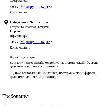
Самарская обл.
Маршрут на карте
423
км
Кол-во машин:
1
Набережные Челны
→
Республика Татарстан (Татарстан)
Пермь
Пермский край
Маршрут на карте
538
км
Кол-во машин:
1
Варианты транспорта
тентованный, контейнер, изотермический, фургон,
3.5 т
,
15 м³
цельнометалл., все закр.+изотерм
тентованный, контейнер, изотермический, фургон,
5 т
,
16 м³
цельнометалл., все закр.+изотерм
Требования