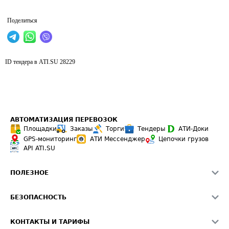
Поделиться
ID тендера в ATI.SU
28229
АВТОМАТИЗАЦИЯ ПЕРЕВОЗОК
Площадки
Заказы
Торги
Тендеры
АТИ-Доки
GPS-мониторинг
АТИ Мессенджер
Цепочки грузов
API ATI.SU
ПОЛЕЗНОЕ
Расчет расстояний
БЕЗОПАСНОСТЬ
Академия ATI.SU
ATI.SU о безопасности
Звезды ATI.SU на вашем сайте
КОНТАКТЫ И ТАРИФЫ
Памятка по проверке контрагентов