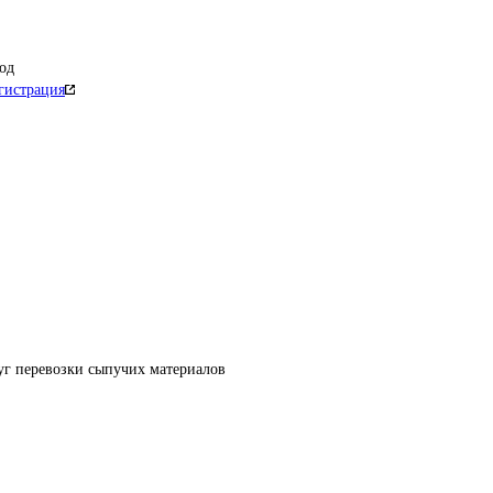
од
гистрация
уг перевозки сыпучих материалов