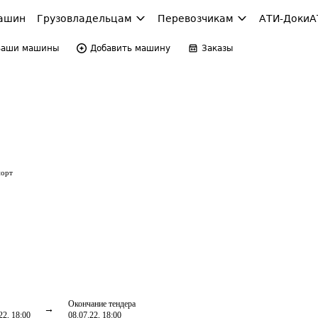
ашин
Грузовладельцам
Перевозчикам
АТИ-Доки
А
Ваши машины
Добавить машину
Заказы
порт
Окончание тендера
22, 18:00
08.07.22, 18:00