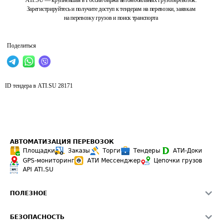
ATI.SU — крупнейшая в России биржа автомобильных грузоперевозок.
Зарегистрируйтесь и получите доступ к тендерам на перевозки, заявкам
на перевозку грузов и поиск транспорта
Поделиться
ID тендера в ATI.SU
28171
АВТОМАТИЗАЦИЯ ПЕРЕВОЗОК
Площадки
Заказы
Торги
Тендеры
АТИ-Доки
GPS-мониторинг
АТИ Мессенджер
Цепочки грузов
API ATI.SU
ПОЛЕЗНОЕ
Расчет расстояний
БЕЗОПАСНОСТЬ