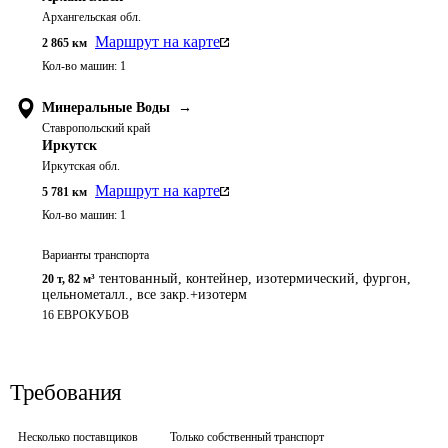
Архангельская обл.
Маршрут на карте
2 865
км
Кол-во машин:
1
Минеральные Воды
→
Ставропольский край
Иркутск
Иркутская обл.
Маршрут на карте
5 781
км
Кол-во машин:
1
Варианты транспорта
тентованный, контейнер, изотермический, фургон,
20 т
,
82 м³
цельнометалл., все закр.+изотерм
16 ЕВРОКУБОВ
Требования
Несколько поставщиков
Только собственный транспорт