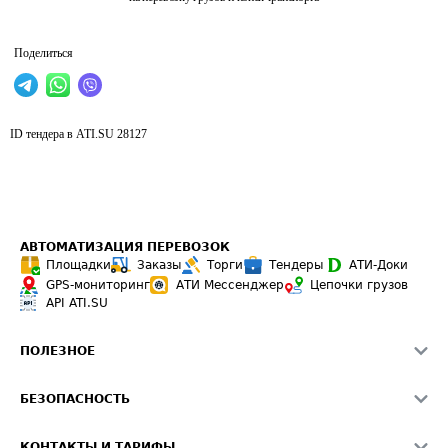
Поделиться
ID тендера в ATI.SU
28127
АВТОМАТИЗАЦИЯ ПЕРЕВОЗОК
Площадки
Заказы
Торги
Тендеры
АТИ-Доки
GPS-мониторинг
АТИ Мессенджер
Цепочки грузов
API ATI.SU
ПОЛЕЗНОЕ
Расчет расстояний
БЕЗОПАСНОСТЬ
Академия ATI.SU
ATI.SU о безопасности
Звезды ATI.SU на вашем сайте
КОНТАКТЫ И ТАРИФЫ