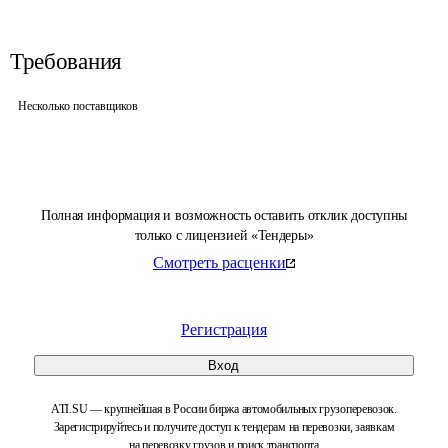
Требования
Несколько поставщиков
Полная информация и возможность оставить отклик доступны
только с лицензией «Тендеры»
Смотреть расценки
Регистрация
Вход
ATI.SU — крупнейшая в России биржа автомобильных грузоперевозок.
Зарегистрируйтесь и получите доступ к тендерам на перевозки, заявкам
на перевозку грузов и поиск транспорта