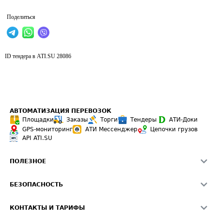
Поделиться
ID тендера в ATI.SU
28086
АВТОМАТИЗАЦИЯ ПЕРЕВОЗОК
Площадки
Заказы
Торги
Тендеры
АТИ-Доки
GPS-мониторинг
АТИ Мессенджер
Цепочки грузов
API ATI.SU
ПОЛЕЗНОЕ
Расчет расстояний
БЕЗОПАСНОСТЬ
Академия ATI.SU
ATI.SU о безопасности
Звезды ATI.SU на вашем сайте
КОНТАКТЫ И ТАРИФЫ
Памятка по проверке контрагентов