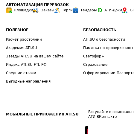
АВТОМАТИЗАЦИЯ ПЕРЕВОЗОК
Площадки
Заказы
Торги
Тендеры
АТИ-Доки
G
ПОЛЕЗНОЕ
БЕЗОПАСНОСТЬ
Расчет расстояний
ATI.SU о безопасности
Академия ATI.SU
Памятка по проверке конт
Звезды ATI.SU на вашем сайте
Светофор+
Индекс ATI.SU FTL РФ
Страхование
Средние ставки
О формировании Паспорт
Выгодные направления
Вступайте в официальн
МОБИЛЬНЫЕ ПРИЛОЖЕНИЯ ATI.SU
АТИ ВКонтакте