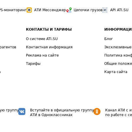
PS-мониторинг
АТИ Мессенджер
Цепочки грузов
API ATI.SU
КОНТАКТЫ И ТАРИФЫ
ИНФОРМАЦИ
О системе ATI.SU
Блог
рагентов
Контактная информация
Эксклюзивные
Реклама на сайте
Политика кон
Тарифы
Общие полож
а
Карта сайта
ую группу
Вступайте в официальную группу
Канал АТИ с 
АТИ в Одноклассниках
по работе с с