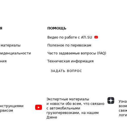
Я
ПОМОЩЬ
Видео по работе с ATI.SU
 материалы
Полезное по перевозкам
фиденциальности
Часто задаваемые вопросы (FAQ)
ения
Техническая информация
ЗАДАТЬ ВОПРОС
Экспертные материалы
Узна
и новости обо всем, что связано
инструкциями
возм
с автомобильными
ервисом
свеж
грузоперевозками, на нашем
логи
Дзене