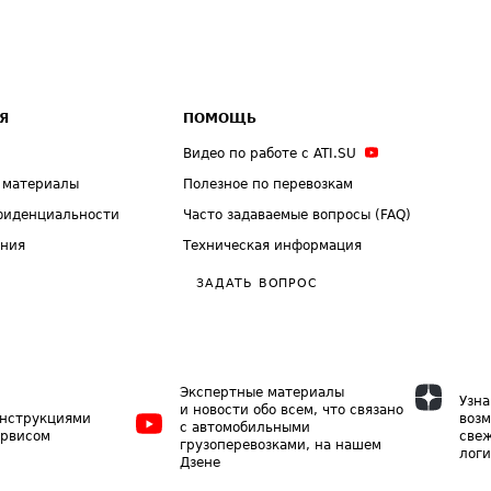
Я
ПОМОЩЬ
Видео по работе с ATI.SU
 материалы
Полезное по перевозкам
фиденциальности
Часто задаваемые вопросы (FAQ)
ения
Техническая информация
ЗАДАТЬ ВОПРОС
Экспертные материалы
Узна
и новости обо всем, что связано
инструкциями
возм
с автомобильными
ервисом
свеж
грузоперевозками, на нашем
логи
Дзене