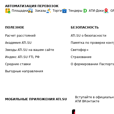
АВТОМАТИЗАЦИЯ ПЕРЕВОЗОК
Площадки
Заказы
Торги
Тендеры
АТИ-Доки
G
ПОЛЕЗНОЕ
БЕЗОПАСНОСТЬ
Расчет расстояний
ATI.SU о безопасности
Академия ATI.SU
Памятка по проверке конт
Звезды ATI.SU на вашем сайте
Светофор+
Индекс ATI.SU FTL РФ
Страхование
Средние ставки
О формировании Паспорт
Выгодные направления
Вступайте в официальн
МОБИЛЬНЫЕ ПРИЛОЖЕНИЯ ATI.SU
АТИ ВКонтакте