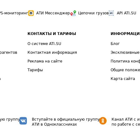
PS-мониторинг
АТИ Мессенджер
Цепочки грузов
API ATI.SU
КОНТАКТЫ И ТАРИФЫ
ИНФОРМАЦИ
О системе ATI.SU
Блог
рагентов
Контактная информация
Эксклюзивные
Реклама на сайте
Политика кон
Тарифы
Общие полож
а
Карта сайта
ую группу
Вступайте в официальную группу
Канал АТИ с 
АТИ в Одноклассниках
по работе с с