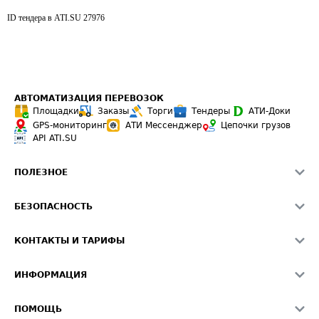
ID тендера в ATI.SU
27976
АВТОМАТИЗАЦИЯ ПЕРЕВОЗОК
Площадки
Заказы
Торги
Тендеры
АТИ-Доки
GPS-мониторинг
АТИ Мессенджер
Цепочки грузов
API ATI.SU
ПОЛЕЗНОЕ
Расчет расстояний
БЕЗОПАСНОСТЬ
Академия ATI.SU
ATI.SU о безопасности
Звезды ATI.SU на вашем сайте
КОНТАКТЫ И ТАРИФЫ
Памятка по проверке контрагентов
Индекс ATI.SU FTL РФ
О системе ATI.SU
Светофор+
Средние ставки
ИНФОРМАЦИЯ
Контактная информация
Страхование
Выгодные направления
Блог
Реклама на сайте
О формировании Паспорта
ПОМОЩЬ
Эксклюзивные материалы