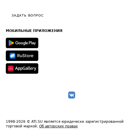
Тарифы
Видео по работе с ATI.SU
Политика конфиденциальности
Полезное по перевозкам
Общие положения
ЗАДАТЬ ВОПРОС
Часто задаваемые вопросы (FAQ)
Карта сайта
Техническая информация
МОБИЛЬНЫЕ ПРИЛОЖЕНИЯ
1998-2026
© ATI.SU является юридически зарегистрированной
торговой маркой.
Об авторских правах