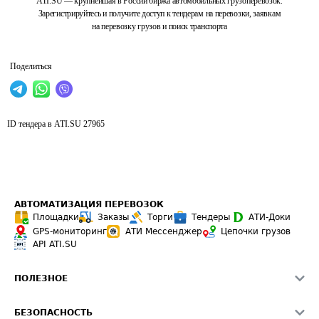
ATI.SU — крупнейшая в России биржа автомобильных грузоперевозок.
Зарегистрируйтесь и получите доступ к тендерам на перевозки, заявкам
на перевозку грузов и поиск транспорта
Поделиться
ID тендера в ATI.SU
27965
АВТОМАТИЗАЦИЯ ПЕРЕВОЗОК
Площадки
Заказы
Торги
Тендеры
АТИ-Доки
GPS-мониторинг
АТИ Мессенджер
Цепочки грузов
API ATI.SU
ПОЛЕЗНОЕ
Расчет расстояний
БЕЗОПАСНОСТЬ