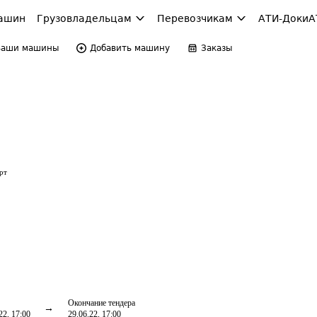
ашин
Грузовладельцам
Перевозчикам
АТИ-Доки
А
Ваши машины
Добавить машину
Заказы
рт
Окончание тендера
22, 17:00
29.06.22, 17:00