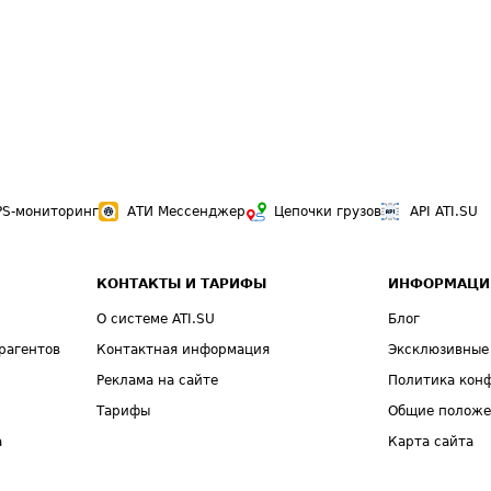
PS-мониторинг
АТИ Мессенджер
Цепочки грузов
API ATI.SU
КОНТАКТЫ И ТАРИФЫ
ИНФОРМАЦИ
О системе ATI.SU
Блог
рагентов
Контактная информация
Эксклюзивные
Реклама на сайте
Политика кон
Тарифы
Общие полож
а
Карта сайта