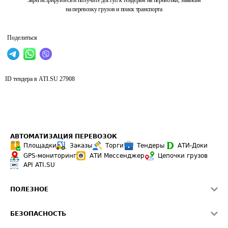
Зарегистрируйтесь и получите доступ к тендерам на перевозки, заявкам
на перевозку грузов и поиск транспорта
Поделиться
ID тендера в ATI.SU
27908
АВТОМАТИЗАЦИЯ ПЕРЕВОЗОК
Площадки
Заказы
Торги
Тендеры
АТИ-Доки
GPS-мониторинг
АТИ Мессенджер
Цепочки грузов
API ATI.SU
ПОЛЕЗНОЕ
Расчет расстояний
БЕЗОПАСНОСТЬ
Академия ATI.SU