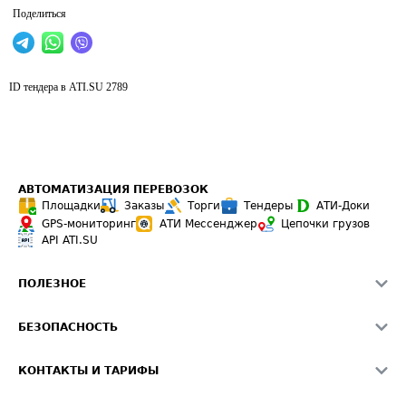
Поделиться
ID тендера в ATI.SU
2789
АВТОМАТИЗАЦИЯ ПЕРЕВОЗОК
Площадки
Заказы
Торги
Тендеры
АТИ-Доки
GPS-мониторинг
АТИ Мессенджер
Цепочки грузов
API ATI.SU
ПОЛЕЗНОЕ
Расчет расстояний
БЕЗОПАСНОСТЬ
Академия ATI.SU
ATI.SU о безопасности
Звезды ATI.SU на вашем сайте
КОНТАКТЫ И ТАРИФЫ
Памятка по проверке контрагентов
Индекс ATI.SU FTL РФ
О системе ATI.SU