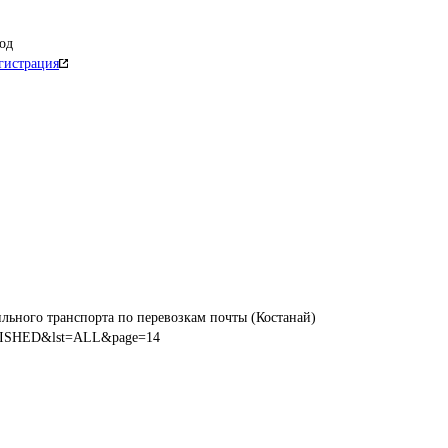
од
гистрация
льного транспорта по перевозкам почты (Костанай)
BLISHED&lst=ALL&page=14