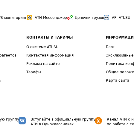
PS-мониторинг
АТИ Мессенджер
Цепочки грузов
API ATI.SU
КОНТАКТЫ И ТАРИФЫ
ИНФОРМАЦИ
О системе ATI.SU
Блог
рагентов
Контактная информация
Эксклюзивные
Реклама на сайте
Политика кон
Тарифы
Общие полож
а
Карта сайта
ую группу
Вступайте в официальную группу
Канал АТИ с 
АТИ в Одноклассниках
по работе с с