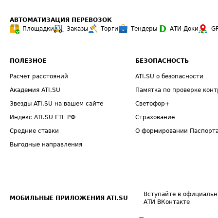
АВТОМАТИЗАЦИЯ ПЕРЕВОЗОК
Площадки
Заказы
Торги
Тендеры
АТИ-Доки
G
ПОЛЕЗНОЕ
БЕЗОПАСНОСТЬ
Расчет расстояний
ATI.SU о безопасности
Академия ATI.SU
Памятка по проверке конт
Звезды ATI.SU на вашем сайте
Светофор+
Индекс ATI.SU FTL РФ
Страхование
Средние ставки
О формировании Паспорт
Выгодные направления
Вступайте в официальн
МОБИЛЬНЫЕ ПРИЛОЖЕНИЯ ATI.SU
АТИ ВКонтакте