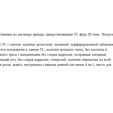
отающие по договору аренды, предоставляющие ТС фура 20 тонн. Погруз
е ТС с тентом: наличие целостной, читаемой, перфарированной таблички
ется основанием к замене ТС, наличие цельного тента, без заплаток и 
ного троса с концевиками без следов коррозии, исправные запорные 
ный пол, без следов коррозии, отверстий, наличие обрешетки по всей 
я досок, компл. внутренних стяжных ремней (не менее 4 шт.), место для 