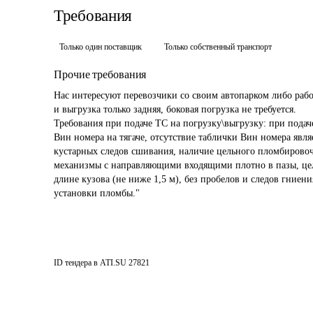
Требования
Только один поставщик
Только собственный транспорт
Прочие требования
Нас интересуют перевозчики со своим автопарком либо раб
и выгрузка только задняя, боковая погрузка не требуется.

Требования при подаче ТС на погрузку\выгрузку: при подач
Вин номера на тягаче, отсутствие таблички Вин номера явля
кустарных следов сшивания, наличие цельного пломбировоч
механизмы с направляющими входящими плотно в пазы, цель
длине кузова (не ниже 1,5 м), без пробелов и следов гниени
ID тендера в ATI.SU
27821