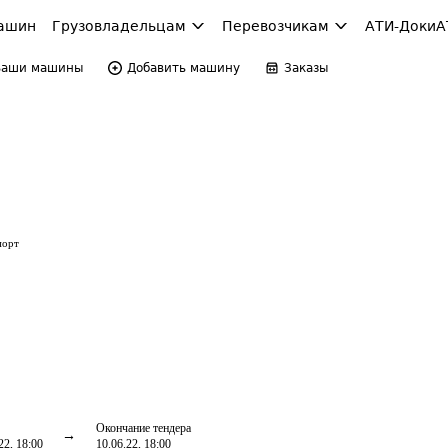
ашин
Грузовладельцам
Перевозчикам
АТИ-Доки
А
Ваши машины
Добавить машину
Заказы
порт
Окончание тендера
22, 18:00
10.06.22, 18:00