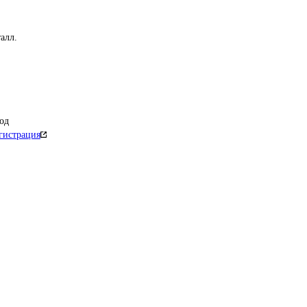
алл.
од
гистрация