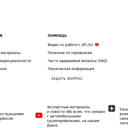
Я
ПОМОЩЬ
Видео по работе с ATI.SU
 материалы
Полезное по перевозкам
фиденциальности
Часто задаваемые вопросы (FAQ)
ения
Техническая информация
ЗАДАТЬ ВОПРОС
Экспертные материалы
Узна
и новости обо всем, что связано
инструкциями
возм
с автомобильными
ервисом
свеж
грузоперевозками, на нашем
логи
Дзене