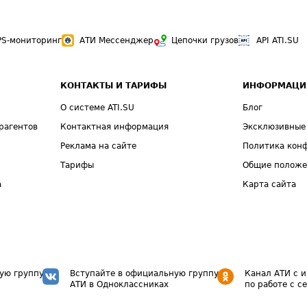
PS-мониторинг
АТИ Мессенджер
Цепочки грузов
API ATI.SU
КОНТАКТЫ И ТАРИФЫ
ИНФОРМАЦИ
О системе ATI.SU
Блог
рагентов
Контактная информация
Эксклюзивные
Реклама на сайте
Политика кон
Тарифы
Общие полож
а
Карта сайта
ую группу
Вступайте в официальную группу
Канал АТИ с 
АТИ в Одноклассниках
по работе с с