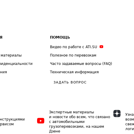
Я
ПОМОЩЬ
Видео по работе с ATI.SU
 материалы
Полезное по перевозкам
фиденциальности
Часто задаваемые вопросы (FAQ)
ения
Техническая информация
ЗАДАТЬ ВОПРОС
Экспертные материалы
Узна
и новости обо всем, что связано
инструкциями
возм
с автомобильными
ервисом
свеж
грузоперевозками, на нашем
логи
Дзене