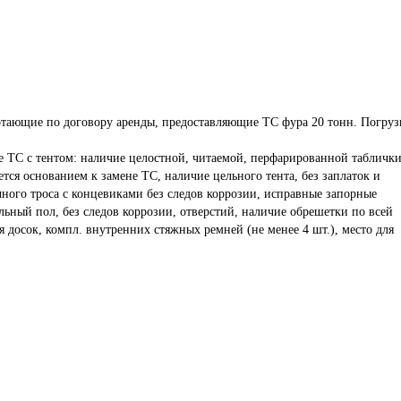
отающие по договору аренды, предоставляющие ТС фура 20 тонн. Погруз
е ТС с тентом: наличие целостной, читаемой, перфарированной таблички
ется основанием к замене ТС, наличие цельного тента, без заплаток и 
ного троса с концевиками без следов коррозии, исправные запорные 
ный пол, без следов коррозии, отверстий, наличие обрешетки по всей 
я досок, компл. внутренних стяжных ремней (не менее 4 шт.), место для 