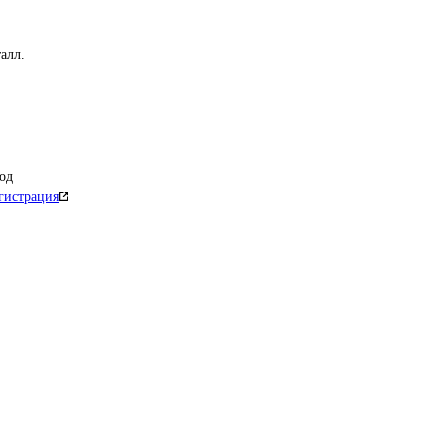
алл.
од
гистрация