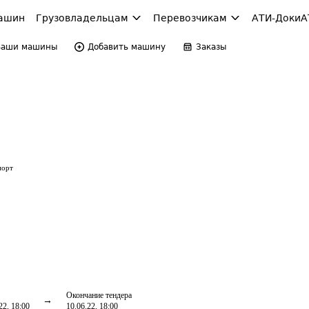
ашин
Грузовладельцам
Перевозчикам
АТИ-Доки
А
Ваши машины
Добавить машину
Заказы
порт
Окончание тендера
22, 18:00
10.06.22, 18:00