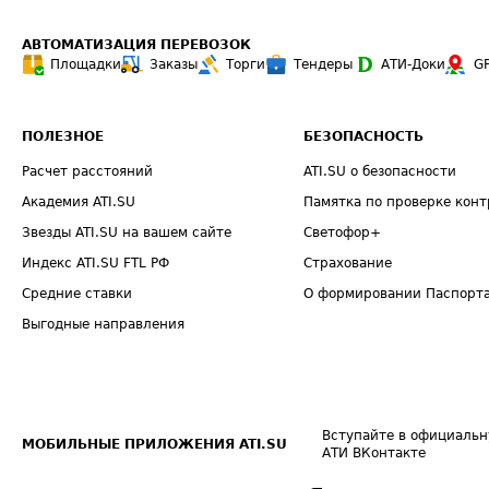
АВТОМАТИЗАЦИЯ ПЕРЕВОЗОК
Площадки
Заказы
Торги
Тендеры
АТИ-Доки
G
ПОЛЕЗНОЕ
БЕЗОПАСНОСТЬ
Расчет расстояний
ATI.SU о безопасности
Академия ATI.SU
Памятка по проверке конт
Звезды ATI.SU на вашем сайте
Светофор+
Индекс ATI.SU FTL РФ
Страхование
Средние ставки
О формировании Паспорт
Выгодные направления
Вступайте в официальн
МОБИЛЬНЫЕ ПРИЛОЖЕНИЯ ATI.SU
АТИ ВКонтакте