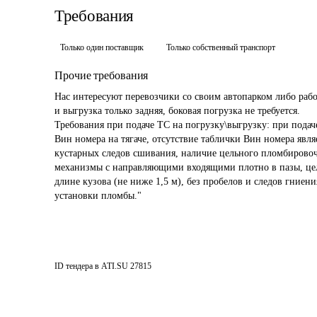
Требования
Только один поставщик
Только собственный транспорт
Прочие требования
Нас интересуют перевозчики со своим автопарком либо раб
и выгрузка только задняя, боковая погрузка не требуется.

Требования при подаче ТС на погрузку\выгрузку: при подач
Вин номера на тягаче, отсутствие таблички Вин номера явля
кустарных следов сшивания, наличие цельного пломбировоч
механизмы с направляющими входящими плотно в пазы, цель
длине кузова (не ниже 1,5 м), без пробелов и следов гниени
ID тендера в ATI.SU
27815