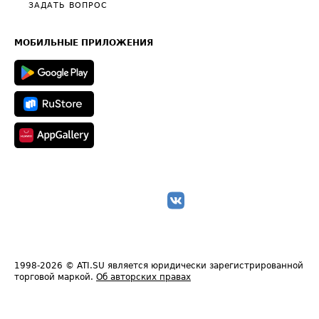
Полезное по перевозкам
Общие положения
ЗАДАТЬ ВОПРОС
Часто задаваемые вопросы (FAQ)
Карта сайта
Техническая информация
МОБИЛЬНЫЕ ПРИЛОЖЕНИЯ
1998-2026
© ATI.SU является юридически зарегистрированной
торговой маркой.
Об авторских правах